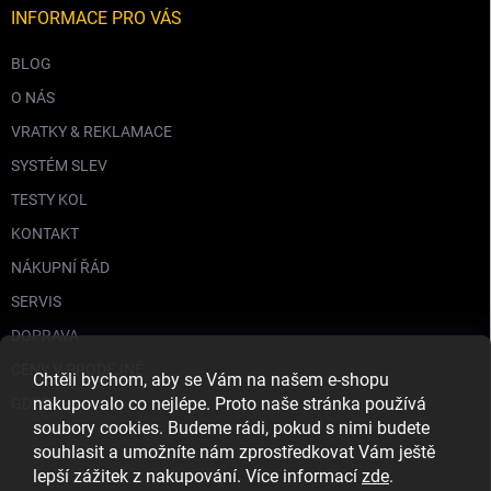
INFORMACE PRO VÁS
BLOG
O NÁS
VRATKY & REKLAMACE
SYSTÉM SLEV
TESTY KOL
KONTAKT
NÁKUPNÍ ŘÁD
SERVIS
DOPRAVA
CENY V PRODEJNĚ
Chtěli bychom, aby se Vám na našem e-shopu
nakupovalo co nejlépe. Proto naše stránka používá
GDPR
soubory cookies. Budeme rádi, pokud s nimi budete
souhlasit a umožníte nám zprostředkovat Vám ještě
lepší zážitek z nakupování. Více informací
zde
.