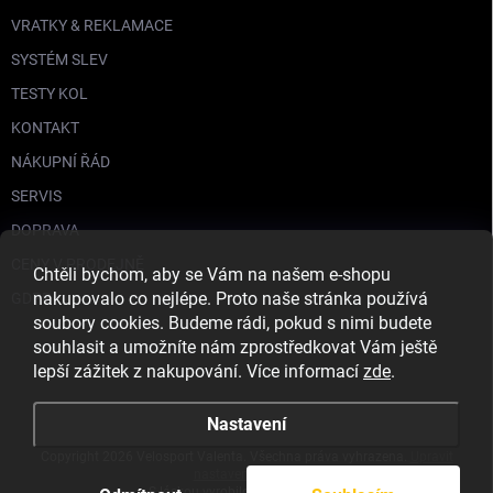
VRATKY & REKLAMACE
SYSTÉM SLEV
TESTY KOL
KONTAKT
NÁKUPNÍ ŘÁD
SERVIS
DOPRAVA
CENY V PRODEJNĚ
Chtěli bychom, aby se Vám na našem e-shopu
nakupovalo co nejlépe. Proto naše stránka používá
GDPR
soubory cookies. Budeme rádi, pokud s nimi budete
souhlasit a umožníte nám zprostředkovat Vám ještě
lepší zážitek z nakupování. Více informací
zde
.
Nastavení
Copyright 2026
Velosport Valenta
. Všechna práva vyhrazena.
Upravit
nastavení cookies
S láskou vyrobilo
Filipesmedia 🧡