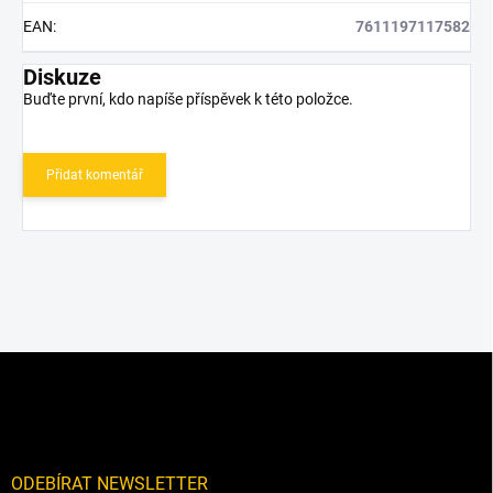
EAN
:
7611197117582
Diskuze
Buďte první, kdo napíše příspěvek k této položce.
Přidat komentář
Z
á
p
a
t
í
ODEBÍRAT NEWSLETTER