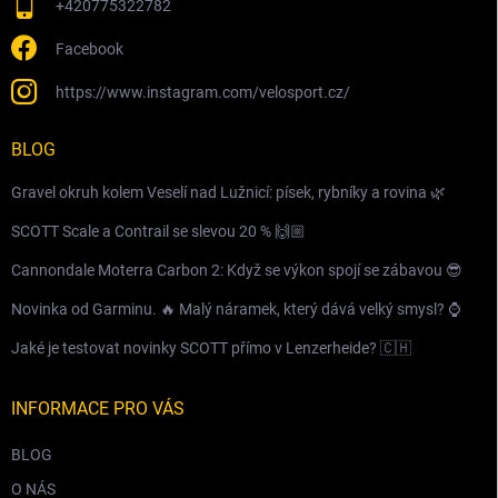
+420775322782
Facebook
https://www.instagram.com/velosport.cz/
BLOG
Gravel okruh kolem Veselí nad Lužnicí: písek, rybníky a rovina 🌿
SCOTT Scale a Contrail se slevou 20 % 🙌🏼
Cannondale Moterra Carbon 2: Když se výkon spojí se zábavou 😎
Novinka od Garminu. 🔥 Malý náramek, který dává velký smysl? ⌚️
Jaké je testovat novinky SCOTT přímo v Lenzerheide? 🇨🇭
INFORMACE PRO VÁS
BLOG
O NÁS