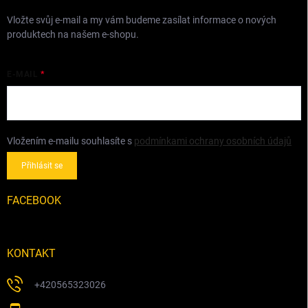
Vložte svůj e-mail a my vám budeme zasílat informace o nových
produktech na našem e-shopu.
E-MAIL
Vložením e-mailu souhlasíte s
podmínkami ochrany osobních údajů
Přihlásit se
FACEBOOK
KONTAKT
+420565323026