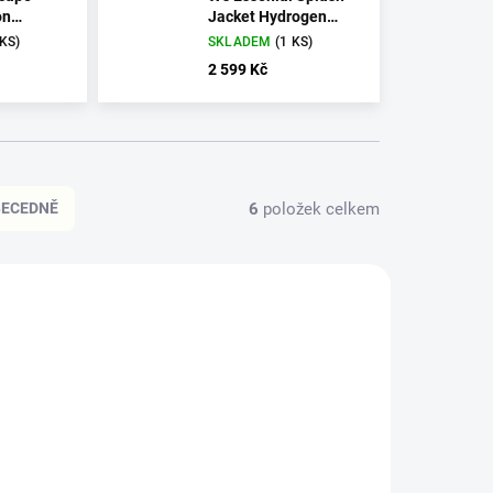
on
Jacket Hydrogen
 grey
White
 KS)
SKLADEM
(1 KS)
2 599 Kč
6
položek celkem
BECEDNĚ
8227008
PC533071001SML1