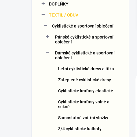
DOPLŇKY
í
p
TEXTIL / OBUV
a
n
Cyklistické a sportovní oblečení
e
Pánské cyklistické a sportovní
l
oblečení
Dámské cyklistické a sportovní
oblečení
Letní cyklistické dresy a tílka
Zateplené cyklistické dresy
Cyklistické kraťasy elastické
Cyklistické kraťasy volné a
sukně
Samostatné vnitřní vložky
3/4 cyklistické kalhoty