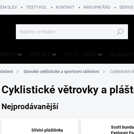
TÉM SLEV
TESTY KOL
KONTAKT
NÁKUPNÍ ŘÁD
SERVIS
Hledat
ONENTY
DOPLŇKY
TEXTIL / OBUV
OBJEDNÁV
blečení
Dámské cyklistické a sportovní oblečení
Cyklistické v
Cyklistické větrovky a pláš
Nejprodávanější
Scott bunda
Silvini pláštěnka
Explorair E