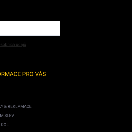
sobních údajů
ORMACE PRO VÁS
KY & REKLAMACE
M SLEV
 KOL