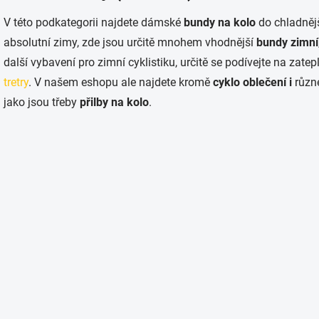
á
d
V této podkategorii najdete dámské
bundy na kolo
do chladněj
a
absolutní zimy, zde jsou určitě mnohem vhodnější
bundy zimní
c
í
další vybavení pro zimní cyklistiku, určitě se podívejte na zate
p
tretry
. V našem eshopu ale najdete kromě
cyklo oblečení i
různ
r
v
jako jsou třeby
přilby na kolo
.
k
y
v
ý
p
i
s
u