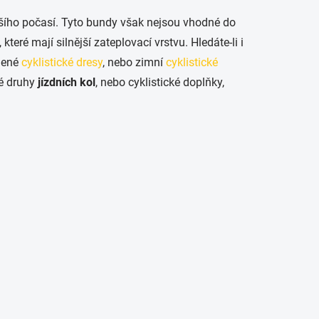
šího počasí. Tyto bundy však nejsou vhodné do
, které mají silnější zateplovací vrstvu. Hledáte-li i
plené
cyklistické dresy
, nebo zimní
cyklistické
é druhy
jízdních kol
, nebo cyklistické doplňky,