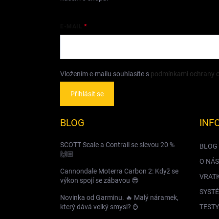
E-MAIL
Vložením e-mailu souhlasíte s
podmínkami ochrany o
Přihlásit se
BLOG
INF
SCOTT Scale a Contrail se slevou 20 %
BLOG
🙌🏼
O NÁS
Cannondale Moterra Carbon 2: Když se
VRAT
výkon spojí se zábavou 😎
SYSTÉ
Novinka od Garminu. 🔥 Malý náramek,
který dává velký smysl? ⌚️
TESTY