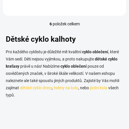
6
položek celkem
O
v
l
Dětské cyklo kalhoty
á
d
Pro každého cyklistu je důležité mít kvalitní
cyklo oblečení
, které
a
c
Vám sedí. Děti nejsou vyjímkou, a proto nakupujte
dětské cyklo
í
kraťasy
právě u nás! Nabízíme
cyklo oblečení
pouze od
p
osvědčených značek, v široké škále velikostí. V našem eshopu
r
v
naleznete ale také spoustu jiných produktů. Zajisté by Vás mohli
k
zajímat
dětské cyklo dresy
,
helmy na kolo
, nebo
jízdní kola
všech
y
typů.
v
ý
p
i
s
u