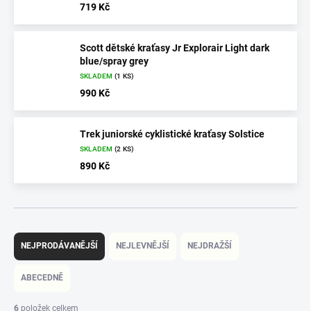
719 Kč
Scott dětské kraťasy Jr Explorair Light dark
blue/spray grey
SKLADEM
(1 KS)
990 Kč
Trek juniorské cyklistické kraťasy Solstice
SKLADEM
(2 KS)
890 Kč
Ř
a
NEJPRODÁVANĚJŠÍ
NEJLEVNĚJŠÍ
NEJDRAŽŠÍ
z
e
ABECEDNĚ
n
í
6
položek celkem