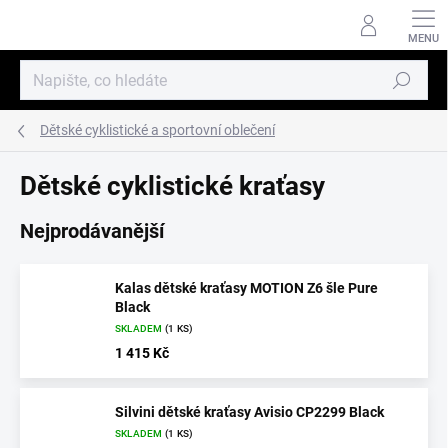
Přejít
na
obsah
Hledat
Dětské cyklistické a sportovní oblečení
Dětské cyklistické kraťasy
Nejprodávanější
Kalas dětské kraťasy MOTION Z6 šle Pure
Black
SKLADEM
(1 KS)
1 415 Kč
Silvini dětské kraťasy Avisio CP2299 Black
SKLADEM
(1 KS)