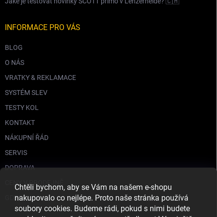
Jaké je testovat novinky SCOTT přímo v Lenzerheide? 🇨🇭
INFORMACE PRO VÁS
BLOG
O NÁS
VRATKY & REKLAMACE
SYSTÉM SLEV
TESTY KOL
KONTAKT
NÁKUPNÍ ŘÁD
SERVIS
DOPRAVA
CENY V PRODEJNĚ
Chtěli bychom, aby se Vám na našem e-shopu
nakupovalo co nejlépe. Proto naše stránka používá
GDPR
soubory cookies. Budeme rádi, pokud s nimi budete