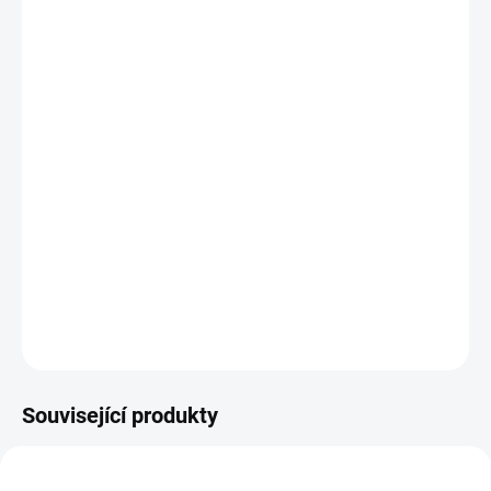
−
+
Přidat do košíku
RACER byl stvořen pro závodníky!
Nabízí bleskurychlé řešení defektů u bezdušových plášťů či
galusek především všem závodníkům, kterým se hodí každá
ušetřená vteřina v honbě za vítězstvím.
Obsah balení: 1 - Dynaplug® Racer Pro Tool, 1 - Megaplug, 3 -
Standard Plugs, 1 - Standard Twin Tube™, 1 - Standard/Megaplug
Twin Tube™
Barva leštěný hliník.
DETAILNÍ INFORMACE
ZEPTAT SE
HLÍDAT
Související produkty
NOVINKA