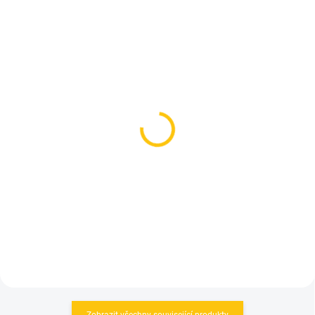
SKLADEM
SKLADEM
(>5 KS)
(5 KS)
Lezyne šlahounek ABS
Topeak hustilka
Flex Hose with CLIK™
RaceRocket MINI Black
CHUCK
779 Kč
459 Kč
Do košíku
Do košíku
Zobrazit všechny související produkty