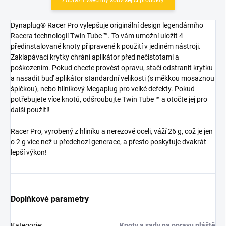
Dynaplug® Racer Pro vylepšuje originální design legendárního
Racera technologií Twin Tube ™. To vám umožní uložit 4
předinstalované knoty připravené k použití v jediném nástroji.
Zaklapávací krytky chrání aplikátor před nečistotami a
poškozením. Pokud chcete provést opravu, stačí odstranit krytku
a nasadit buď aplikátor standardní velikosti (s měkkou mosaznou
špičkou), nebo hliníkový Megaplug pro velké defekty. Pokud
potřebujete více knotů, odšroubujte Twin Tube ™ a otočte jej pro
další použití!
Racer Pro, vyrobený z hliníku a nerezové oceli, váží 26 g, což je jen
o 2 g více než u předchozí generace, a přesto poskytuje dvakrát
lepší výkon!
Doplňkové parametry
Kategorie
:
Knoty a sady na opravu pláště