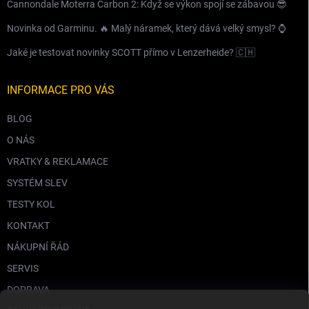
Cannondale Moterra Carbon 2: Když se výkon spojí se zábavou 😎
Novinka od Garminu. 🔥 Malý náramek, který dává velký smysl? ⌚️
Jaké je testovat novinky SCOTT přímo v Lenzerheide? 🇨🇭
INFORMACE PRO VÁS
BLOG
O NÁS
VRATKY & REKLAMACE
SYSTÉM SLEV
TESTY KOL
KONTAKT
NÁKUPNÍ ŘÁD
SERVIS
DOPRAVA