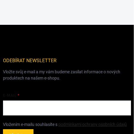
Z
á
p
a
t
í
ODEBÍRAT NEWSLETTER
Vložte svůj e-mail a my vám budeme zasílat informace o nových
produktech na našem e-shopu.
E-MAIL
Vložením e-mailu souhlasíte s
podmínkami ochrany osobních údajů