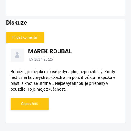
Diskuze
Přidat komentář
V
MAREK ROUBAL
ý
p
1.5.2024 20:25
i
s
Bohužel, po nějakém čase je dynaplug nepoužitelný. Knoty
nedrží na kovových špičkách a při použití zůstane špička v
d
plášti a knot se utrhne... Nejde vytáhnou, je přilepený v
i
pouzdře. To je moje zkušenost.
s
k
u
Odpovědět
z
í