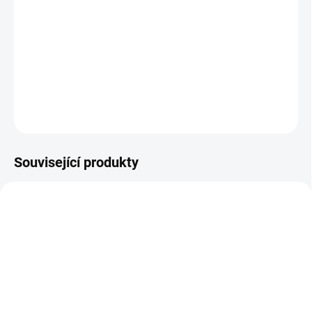
Přírodní latex se společně s kevlarovými vlákny starají o rychlejší a
silnější zalepení defektu, minimalizují ztrátu vzduchu, vynikají
maximální spolehlivostí a jednoduchou instalací.
Objem lahve 1l.
DETAILNÍ INFORMACE
ZEPTAT SE
HLÍDAT
Související produkty
SKLADEM
SKLADEM
(1 KS)
(2 KS)