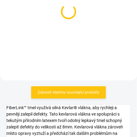
ventilky Peaty's Chris
ventilky Lezyne CNC TLR
King X Tubeless Valves
Valve 60mm Neo
MK2 60mm Slate
Metallic
729 Kč
789 Kč
Do košíku
Do košíku
Zobrazit všechny související produkty
FiberLink™ tmel využívá silná Kevlar® vlákna, aby rychleji a
pevněji zalepil defekty. Tato kevlarová vlákna ve spolupráci s
tekutým přírodním latexem tvoří odolný lepkavý tmel schopný
zalepit defekty do velikosti až 8mm. Kevlarová vlákna zároveň
místo opravy vyztuží a předchází tak dalším problémům na