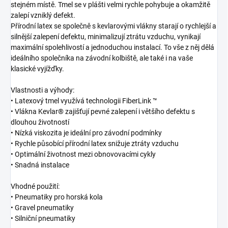
stejném místě. Tmel se v plášti velmi rychle pohybuje a okamžitě
zalepí vzniklý defekt.
Přírodní latex se společně s kevlarovými vlákny starají o rychlejší a
silnější zalepení defektu, minimalizují ztrátu vzduchu, vynikají
maximální spolehlivostí a jednoduchou instalací. To vše z něj dělá
ideálního společníka na závodní kolbiště, ale také i na vaše
klasické vyjížďky.
Vlastnosti a výhody:
• Latexový tmel využívá technologii FiberLink ™
• Vlákna Kevlar® zajišťují pevné zalepení i většího defektu s
dlouhou životností
• Nízká viskozita je ideální pro závodní podmínky
• Rychle působící přírodní latex snižuje ztráty vzduchu
• Optimální životnost mezi obnovovacími cykly
• Snadná instalace
Vhodné použití:
• Pneumatiky pro horská kola
• Gravel pneumatiky
• Silniční pneumatiky