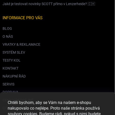
Jaké je testovat novinky SCOTT přímo v Lenzerheide? 🇨🇭
INFORMACE PRO VÁS
BLOG
O NÁS
VRATKY & REKLAMACE
SYSTÉM SLEV
TESTY KOL
KONTAKT
NÁKUPNÍ ŘÁD
SERVIS
DOPRAVA
CENY V PRODEJNĚ
Chtěli bychom, aby se Vám na našem e-shopu
nakupovalo co nejlépe. Proto naše stránka používá
GDPR
soubory cookies. Budeme rádi, pokud s nimi budete