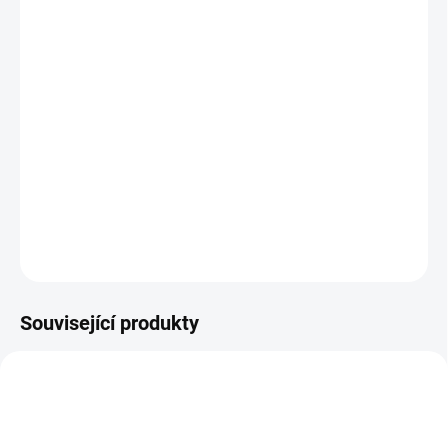
−
+
Přidat do košíku
Páska na ráfek, která vytvoří prostředí pro bezdušový plášť.
Transparentní
Šíře pásky 25mm, délka návinu 9m.
Páska vystačí na cca 4 páry kol
DETAILNÍ INFORMACE
ZEPTAT SE
HLÍDAT
Související produkty