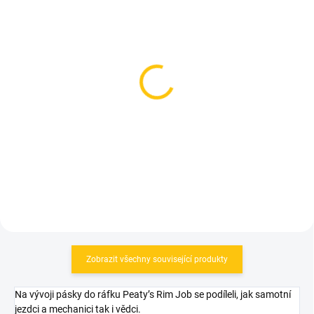
SKLADEM
SKLADEM
(1 KS)
(1 KS)
ventilky Lezyne CNC TLR
ventilky Tubolight Valves
Valve 80mm Red
Pair 50mm Pink
529 Kč
379 Kč
Do košíku
Do košíku
Zobrazit všechny související produkty
Na vývoji pásky do ráfku Peaty’s Rim Job se podíleli, jak samotní
jezdci a mechanici tak i vědci.