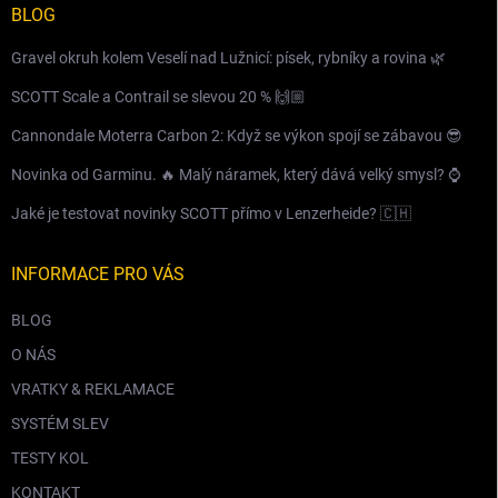
BLOG
Gravel okruh kolem Veselí nad Lužnicí: písek, rybníky a rovina 🌿
SCOTT Scale a Contrail se slevou 20 % 🙌🏼
Cannondale Moterra Carbon 2: Když se výkon spojí se zábavou 😎
Novinka od Garminu. 🔥 Malý náramek, který dává velký smysl? ⌚️
Jaké je testovat novinky SCOTT přímo v Lenzerheide? 🇨🇭
INFORMACE PRO VÁS
BLOG
O NÁS
VRATKY & REKLAMACE
SYSTÉM SLEV
TESTY KOL
KONTAKT