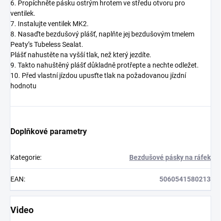
6. Propíchněte pásku ostrým hrotem ve středu otvoru pro
ventilek.
7. Instalujte ventilek MK2.
8. Nasaďte bezdušový plášť, naplňte jej bezdušovým tmelem
Peaty’s Tubeless Sealat.
Plášť nahustěte na vyšší tlak, než který jezdíte.
9. Takto nahuštěný plášť důkladně protřepte a nechte odležet.
10. Před vlastní jízdou upusťte tlak na požadovanou jízdní
hodnotu
Doplňkové parametry
Kategorie
:
Bezdušové pásky na ráfek
EAN
:
5060541580213
Video