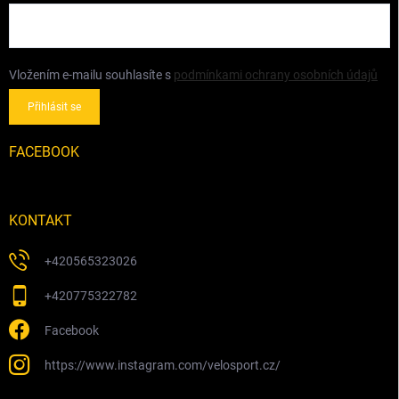
Vložením e-mailu souhlasíte s
podmínkami ochrany osobních údajů
Přihlásit se
FACEBOOK
KONTAKT
+420565323026
+420775322782
Facebook
https://www.instagram.com/velosport.cz/