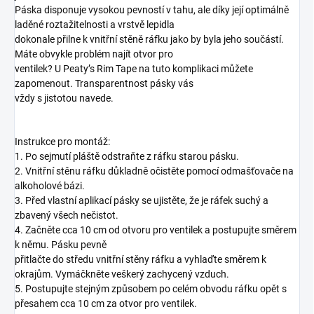
Páska disponuje vysokou pevností v tahu, ale díky její optimálně
laděné roztažitelnosti a vrstvě lepidla
dokonale přilne k vnitřní stěně ráfku jako by byla jeho součástí.
Máte obvykle problém najít otvor pro
ventilek? U Peaty’s Rim Tape na tuto komplikaci můžete
zapomenout. Transparentnost pásky vás
vždy s jistotou navede.
Instrukce pro montáž:
1. Po sejmutí pláště odstraňte z ráfku starou pásku.
2. Vnitřní stěnu ráfku důkladně očistěte pomocí odmašťovače na
alkoholové bázi.
3. Před vlastní aplikací pásky se ujistěte, že je ráfek suchý a
zbavený všech nečistot.
4. Začněte cca 10 cm od otvoru pro ventilek a postupujte směrem
k němu. Pásku pevně
přitlačte do středu vnitřní stěny ráfku a vyhlaďte směrem k
okrajům. Vymáčkněte veškerý zachycený vzduch.
5. Postupujte stejným způsobem po celém obvodu ráfku opět s
přesahem cca 10 cm za otvor pro ventilek.