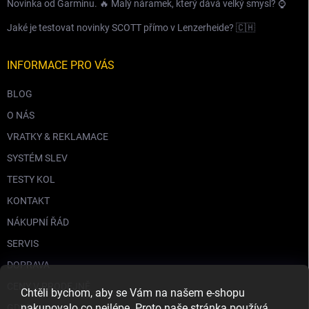
Novinka od Garminu. 🔥 Malý náramek, který dává velký smysl? ⌚️
Jaké je testovat novinky SCOTT přímo v Lenzerheide? 🇨🇭
INFORMACE PRO VÁS
BLOG
O NÁS
VRATKY & REKLAMACE
SYSTÉM SLEV
TESTY KOL
KONTAKT
NÁKUPNÍ ŘÁD
SERVIS
DOPRAVA
CENY V PRODEJNĚ
Chtěli bychom, aby se Vám na našem e-shopu
nakupovalo co nejlépe. Proto naše stránka používá
GDPR