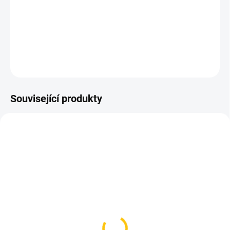
Lahev v něm drží jako přibitá za každé situace.
Barva lesklá růžová
DETAILNÍ INFORMACE
ZEPTAT SE
HLÍDAT
Související produkty
SKLADEM
SKLADEM
(1 KS)
(>5 KS)
Lahev KLS Kolibri 550 ml
TREK lahev Lidl-Trek