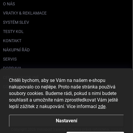
O NÁS
VRATKY & REKLAMACE
SYSTÉM SLEV
TESTY KOL
KONTAKT
NÁKUPNÍ ŘÁD
SERVIS
DOPRAVA
CENY V PRODEJNĚ
Chtěli bychom, aby se Vám na našem e-shopu
nakupovalo co nejlépe. Proto naše stránka používá
GDPR
soubory cookies. Budeme rádi, pokud s nimi budete
souhlasit a umožníte nám zprostředkovat Vám ještě
lepší zážitek z nakupování. Více informací
zde
.
Nastavení
Copyright 2026
Velosport Valenta
. Všechna práva vyhrazena.
Upravit