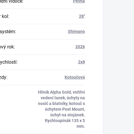
dní vidlice
:
Pevná
 kol
:
28"
 systém
:
Shimano
vý rok
:
2026
ychlostí
:
2x8
zdy
:
Kotoučová
Hliník Alpha Gold, vnitřní
vedení lanek, úchyty na
nosič a blatníky, kotouč s
úchytem Post Mount,
úchyt na stojánek.
Rychloupínák 135 x 5
mm.