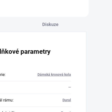
Diskuze
lňkové parametry
rie
:
Dámská krosová kola
—
ál rámu
:
Dural