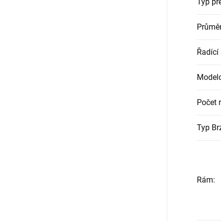
Typ pře
Průměr
Řadící
Modelo
Počet r
Typ Br
Rám
: