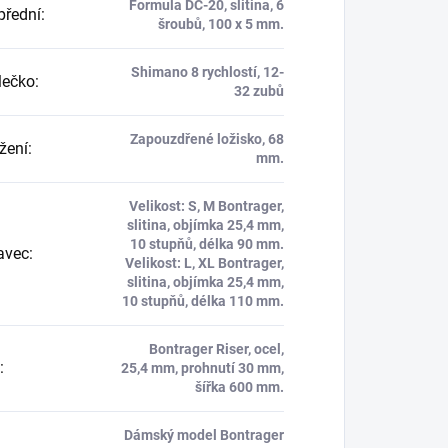
Formula DC-20, slitina, 6
přední
:
šroubů, 100 x 5 mm.
Shimano 8 rychlostí, 12-
lečko
:
32 zubů
Zapouzdřené ložisko, 68
ožení
:
mm.
Velikost: S, M Bontrager,
slitina, objímka 25,4 mm,
10 stupňů, délka 90 mm.
avec
:
Velikost: L, XL Bontrager,
slitina, objímka 25,4 mm,
10 stupňů, délka 110 mm.
Bontrager Riser, ocel,
:
25,4 mm, prohnutí 30 mm,
šířka 600 mm.
Dámský model Bontrager