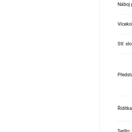
Náboj 
Víceko
Stř. sl
Předst
Řídítka
Sedlo
: