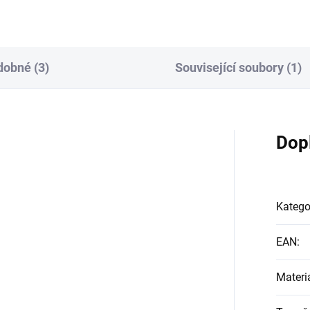
obné (3)
Související soubory (1)
Dop
Katego
EAN
:
Materi