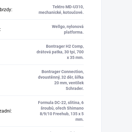
Tektro MD-U310,
brzdy
:
mechanické, kotoučové.
Wellgo, nylonová
:
platforma.
Bontrager H2 Comp,
drátová patka, 30 tpi, 700
x 35 mm.
Bontrager Connection,
dvoustěnný, 32 děr, šířka
20 mm, ventilek
Schrader.
Formula DC-22, slitina, 6
šroubů, ořech Shimano
zadní
:
8/9/10 Freehub, 135 x 5
mm.