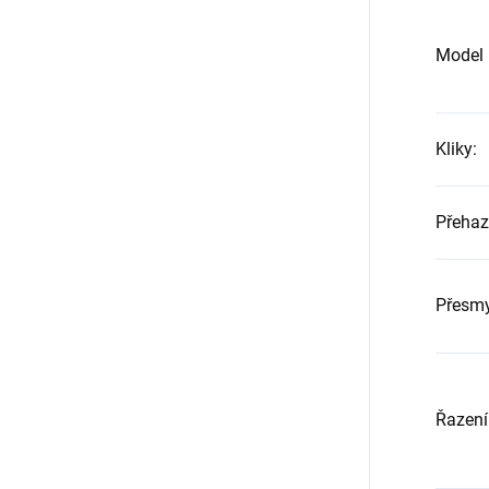
Model p
Kliky
:
Přeha
Přesm
Řazení