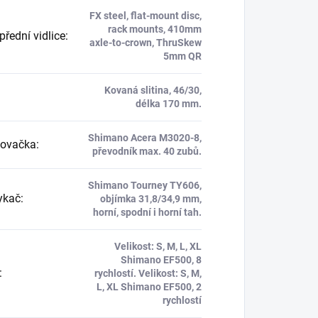
FX steel, flat-mount disc,
rack mounts, 410mm
řední vidlice
:
axle-to-crown, ThruSkew
5mm QR
Kovaná slitina, 46/30,
délka 170 mm.
Shimano Acera M3020-8,
zovačka
:
převodník max. 40 zubů.
Shimano Tourney TY606,
ykač
:
objímka 31,8/34,9 mm,
horní, spodní i horní tah.
Velikost: S, M, L, XL
Shimano EF500, 8
:
rychlostí. Velikost: S, M,
L, XL Shimano EF500, 2
rychlostí