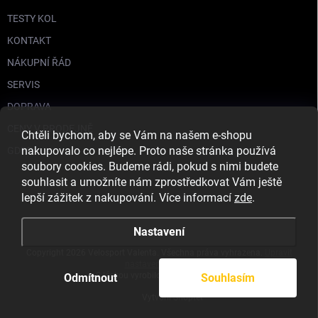
TESTY KOL
KONTAKT
NÁKUPNÍ ŘÁD
SERVIS
DOPRAVA
CENY V PRODEJNĚ
Chtěli bychom, aby se Vám na našem e-shopu
nakupovalo co nejlépe. Proto naše stránka používá
GDPR
soubory cookies. Budeme rádi, pokud s nimi budete
souhlasit a umožníte nám zprostředkovat Vám ještě
lepší zážitek z nakupování. Více informací
zde
.
Nastavení
Copyright 2026
Velosport Valenta
. Všechna práva vyhrazena.
Upravit
nastavení cookies
S láskou vyrobilo
Filipesmedia 🧡
Odmítnout
Souhlasím
Vytvořil Shoptet