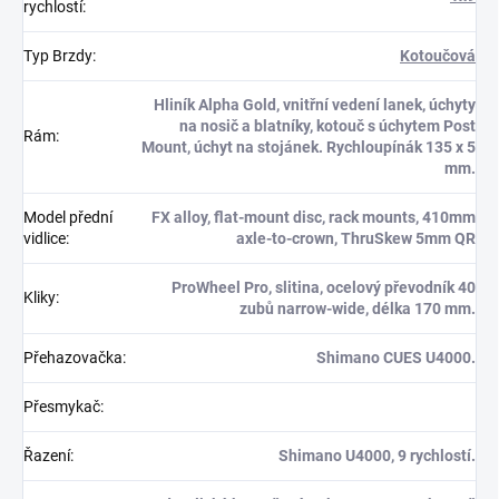
rychlostí
:
Typ Brzdy
:
Kotoučová
Hliník Alpha Gold, vnitřní vedení lanek, úchyty
na nosič a blatníky, kotouč s úchytem Post
Rám
:
Mount, úchyt na stojánek. Rychloupínák 135 x 5
mm.
Model přední
FX alloy, flat-mount disc, rack mounts, 410mm
vidlice
:
axle-to-crown, ThruSkew 5mm QR
ProWheel Pro, slitina, ocelový převodník 40
Kliky
:
zubů narrow-wide, délka 170 mm.
Přehazovačka
:
Shimano CUES U4000.
Přesmykač
:
Řazení
:
Shimano U4000, 9 rychlostí.