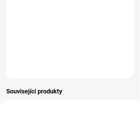
−
+
Přidat do košíku
FX 2 Midstep je elegantní a všestranné krosové kolo s klasickým
rámem se sníženým nástupem pro snazší nasedání i sesedání.
Trénujte, dojíždějte nebo vyrážejte jen tak pro zábavu na kole se
širokým rozsahem převodů, spolehlivými kotoučovými brzdami a
celou řadou příslušenství připravených k jízdě.
Barva modrá.
ZEPTAT SE
HLÍDAT
Související produkty