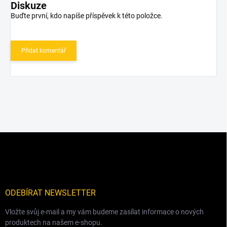
Diskuze
Buďte první, kdo napíše příspěvek k této položce.
Přidat komentář
Z
á
p
a
t
í
ODEBÍRAT NEWSLETTER
Vložte svůj e-mail a my vám budeme zasílat informace o nových
produktech na našem e-shopu.