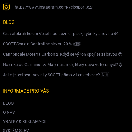
https://www.instagram.com/velosport.cz/
BLOG
Gravel okruh kolem Veselí nad Lužnicí: písek, rybníky a rovina 🌿
SCOTT Scale a Contrail se slevou 20 % 🙌🏼
Cannondale Moterra Carbon 2: Když se výkon spojí se zábavou 😎
Novinka od Garminu. 🔥 Malý náramek, který dává velký smysl? ⌚️
Jaké je testovat novinky SCOTT přímo v Lenzerheide? 🇨🇭
INFORMACE PRO VÁS
BLOG
O NÁS
VRATKY & REKLAMACE
SYSTÉM SLEV