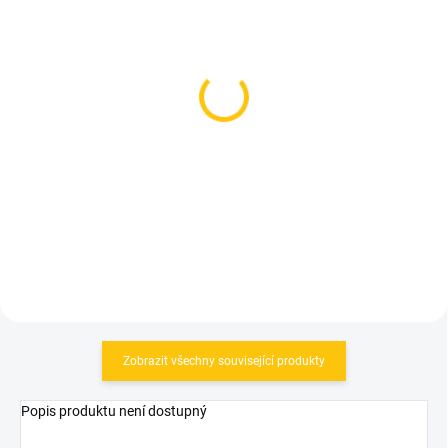
SKLADEM
SKLADEM
(>5 KS)
(1 KS)
Magicshine sada světel
Trek sada světel Ion 200
ALLTY 400 V 2.0 +
RT / Flare RT
Seemee 20 V 2.0
1 949 Kč
880 Kč
Do košíku
Do košíku
Zobrazit všechny související produkty
Popis produktu není dostupný