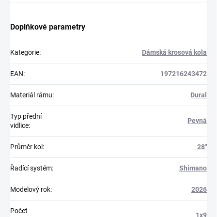
Doplňkové parametry
Kategorie
:
Dámská krosová kola
EAN
:
197216243472
Materiál rámu
:
Dural
Typ přední
Pevná
vidlice
:
Průměr kol
:
28"
Řadící systém
:
Shimano
Modelový rok
:
2026
Počet
1x9