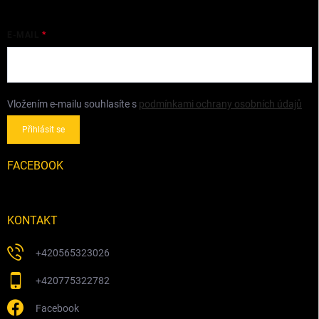
E-MAIL
Vložením e-mailu souhlasíte s
podmínkami ochrany osobních údajů
Přihlásit se
FACEBOOK
KONTAKT
+420565323026
+420775322782
Facebook