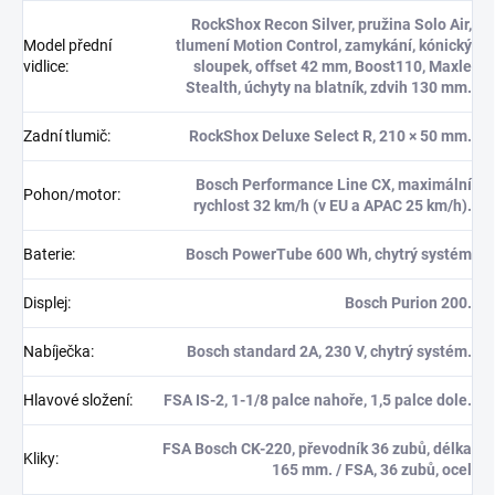
RockShox Recon Silver, pružina Solo Air,
Model přední
tlumení Motion Control, zamykání, kónický
vidlice
:
sloupek, offset 42 mm, Boost110, Maxle
Stealth, úchyty na blatník, zdvih 130 mm.
Zadní tlumič
:
RockShox Deluxe Select R, 210 × 50 mm.
Bosch Performance Line CX, maximální
Pohon/motor
:
rychlost 32 km/h (v EU a APAC 25 km/h).
Baterie
:
Bosch PowerTube 600 Wh, chytrý systém
Displej
:
Bosch Purion 200.
Nabíječka
:
Bosch standard 2A, 230 V, chytrý systém.
Hlavové složení
:
FSA IS-2, 1-1/8 palce nahoře, 1,5 palce dole.
FSA Bosch CK-220, převodník 36 zubů, délka
Kliky
:
165 mm. / FSA, 36 zubů, ocel