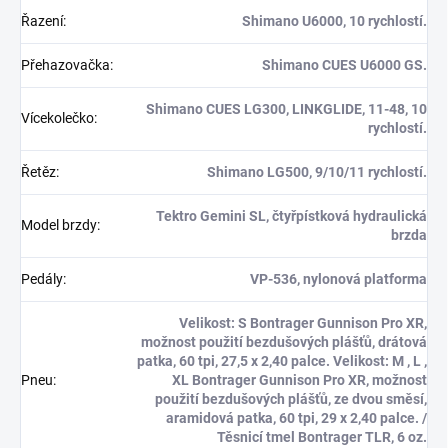
Řazení
:
Shimano U6000, 10 rychlostí.
Přehazovačka
:
Shimano CUES U6000 GS.
Shimano CUES LG300, LINKGLIDE, 11-48, 10
Vícekolečko
:
rychlostí.
Řetěz
:
Shimano LG500, 9/10/11 rychlostí.
Tektro Gemini SL, čtyřpístková hydraulická
Model brzdy
:
brzda
Pedály
:
VP-536, nylonová platforma
Velikost: S Bontrager Gunnison Pro XR,
možnost použití bezdušových plášťů, drátová
patka, 60 tpi, 27,5 x 2,40 palce. Velikost: M , L ,
Pneu
:
XL Bontrager Gunnison Pro XR, možnost
použití bezdušových plášťů, ze dvou směsí,
aramidová patka, 60 tpi, 29 x 2,40 palce. /
Těsnicí tmel Bontrager TLR, 6 oz.