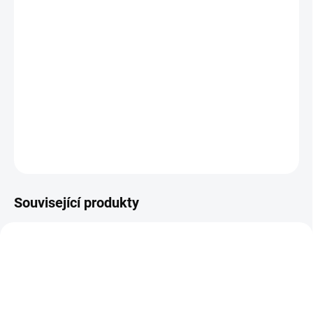
stvořené pro epické trailové vyjížďky a vysokohorské stezky.
Bytelný hliníkový rám doplňuje odpružení RockShox se zdvihem
120 mm vzadu a 130 mm vpředu, které pomáhá vyhladit
nerovnosti každého drsnějšího terénu. O spolehlivé řazení se stará
10rychlostní sada Shimano CUES. Čtyřpístkové brzdy Tektro
přináší skvělý poměr ceny a brzdného výkonu.
Barva černo/šedá.
DETAILNÍ INFORMACE
ZEPTAT SE
HLÍDAT
Související produkty