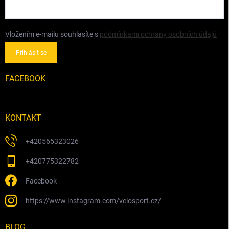
Vložením e-mailu souhlasíte s
podmínkami ochrany osobních údajů
Přihlásit se
FACEBOOK
KONTAKT
+420565323026
+420775322782
Facebook
https://www.instagram.com/velosport.cz/
BLOG