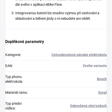
dle svého v aplikaci eBike Flow.
Integrovanou baterii lze snadno vyjmou při cestování a
skladování a během jízdy o ní nebudete ani vědět.
Doplňkové parametry
Kategorie
:
Celoodpružená pánská elektrokola
EAN
:
Zvolte variantu
Typ phonu
Bosch
elektrokola
:
Materiál rámu
:
Dural
Typ přední
Odpružená olej/vzduch
vidlice
: