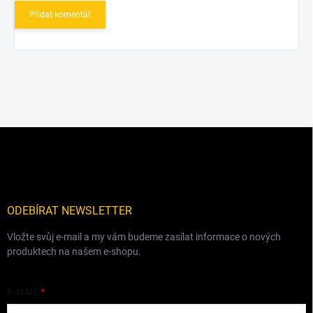
Přidat komentář
Z
á
p
a
t
í
ODEBÍRAT NEWSLETTER
Vložte svůj e-mail a my vám budeme zasílat informace o nových
produktech na našem e-shopu.
E-MAIL