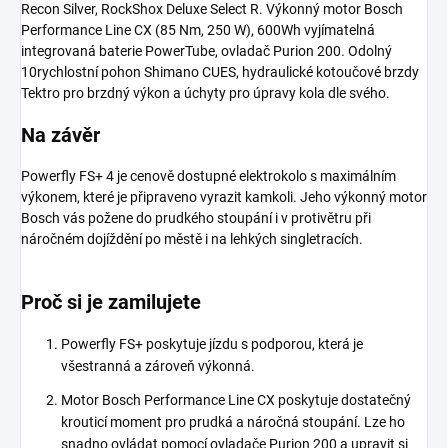
Recon Silver, RockShox Deluxe Select R. Výkonný motor Bosch
Performance Line CX (85 Nm, 250 W), 600Wh vyjímatelná
integrovaná baterie PowerTube, ovladač Purion 200. Odolný
10rychlostní pohon Shimano CUES, hydraulické kotoučové brzdy
Tektro pro brzdný výkon a úchyty pro úpravy kola dle svého.
Na závěr
Powerfly FS+ 4 je cenově dostupné elektrokolo s maximálním
výkonem, které je připraveno vyrazit kamkoli. Jeho výkonný motor
Bosch vás požene do prudkého stoupání i v protivětru při
náročném dojíždění po městě i na lehkých singletracích.
Proč si je zamilujete
Powerfly FS+ poskytuje jízdu s podporou, která je
všestranná a zároveň výkonná.
Motor Bosch Performance Line CX poskytuje dostatečný
krouticí moment pro prudká a náročná stoupání. Lze ho
snadno ovládat pomocí ovladače Purion 200 a upravit si