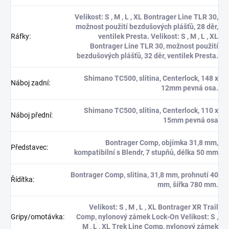
Velikost: S , M , L , XL Bontrager Line TLR 30,
možnost použití bezdušových plášťů, 28 děr,
Ráfky
:
ventilek Presta. Velikost: S , M , L , XL
Bontrager Line TLR 30, možnost použití
bezdušových plášťů, 32 děr, ventilek Presta.
Shimano TC500, slitina, Centerlock, 148 x
Náboj zadní
:
12mm pevná osa.
Shimano TC500, slitina, Centerlock, 110 x
Náboj přední
:
15mm pevná osa
Bontrager Comp, objímka 31,8 mm,
Představec
:
kompatibilní s Blendr, 7 stupňů, délka 50 mm
Bontrager Comp, slitina, 31,8 mm, prohnutí 40
Řídítka
:
mm, šířka 780 mm.
Velikost: S , M , L , XL Bontrager XR Trail
Gripy/omotávka
:
Comp, nylonový zámek Lock-On Velikost: S ,
M , L , XL Trek Line Comp, nylonový zámek