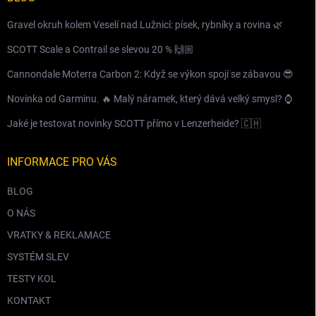
Gravel okruh kolem Veselí nad Lužnicí: písek, rybníky a rovina 🌿
SCOTT Scale a Contrail se slevou 20 % 🙌🏼
Cannondale Moterra Carbon 2: Když se výkon spojí se zábavou 😎
Novinka od Garminu. 🔥 Malý náramek, který dává velký smysl? ⌚️
Jaké je testovat novinky SCOTT přímo v Lenzerheide? 🇨🇭
INFORMACE PRO VÁS
BLOG
O NÁS
VRATKY & REKLAMACE
SYSTÉM SLEV
TESTY KOL
KONTAKT