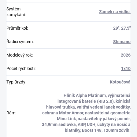
Systém
Zámek na vidlici
zamykání
:
Průměr kol
:
29"
,
27,5"
Řadící systém
:
Shimano
Modelový rok
:
2026
Počet rychlostí
:
1x10
Typ Brzdy
:
Kotoučová
Hliník Alpha Platinum, vyjímatelná
integrovaná baterie (RIB 2.0), kónická
hlavová trubka, vnitřní vedení lanek vodítky,
Rám
:
ochrana Motor Armor, nastavitelná geometrie
Mino Link, nastavitelný pákový poměr,
34,9mm sedlovka, ABP, UDH, úchyty na nosič a
blatníky, Boost 148, 120mm zdvih.