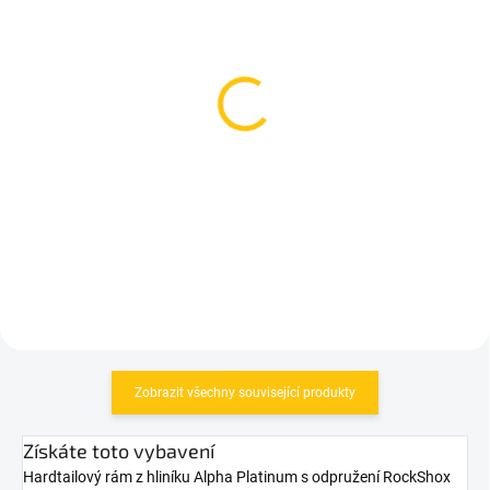
SKLADEM
SKLADEM
(4 KS)
(3 KS)
IBERA adaptér IB-BC22 k
Košík na lahev Syncros
upevnění košíku na
Cage iS Coupe Cage
sedlovku
Black
139 Kč
969 Kč
Do košíku
Do košíku
Zobrazit všechny související produkty
Získáte toto vybavení
Hardtailový rám z hliníku Alpha Platinum s odpružení RockShox