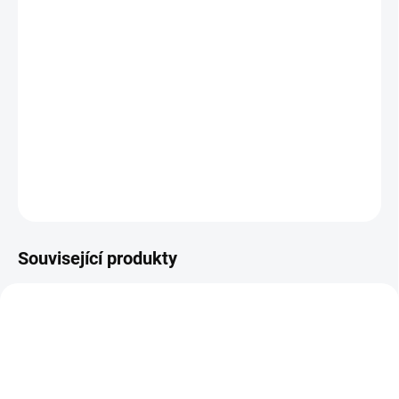
stvořené pro epické trailové vyjížďky a vysokohorské stezky.
Bytelný hliníkový rám doplňuje odpružení RockShox se zdvihem
120 mm vzadu a 130 mm vpředu, které pomáhá vyhladit
nerovnosti každého drsnějšího terénu. O spolehlivé řazení se stará
10rychlostní sada Shimano CUES. Čtyřpístkové brzdy Tektro
přináší skvělý poměr ceny a brzdného výkonu.
Barva černo/šedá.
DETAILNÍ INFORMACE
ZEPTAT SE
HLÍDAT
Související produkty