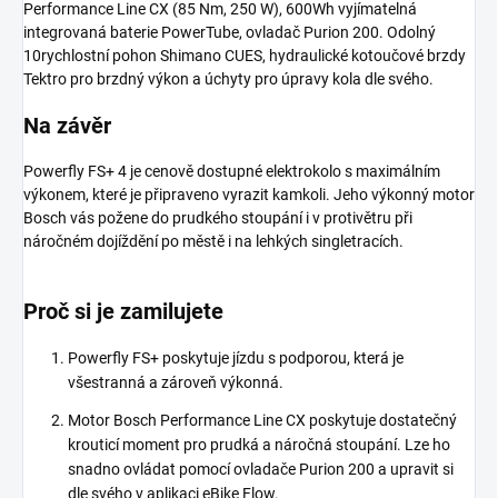
Performance Line CX (85 Nm, 250 W), 600Wh vyjímatelná
integrovaná baterie PowerTube, ovladač Purion 200. Odolný
10rychlostní pohon Shimano CUES, hydraulické kotoučové brzdy
Tektro pro brzdný výkon a úchyty pro úpravy kola dle svého.
Na závěr
Powerfly FS+ 4 je cenově dostupné elektrokolo s maximálním
výkonem, které je připraveno vyrazit kamkoli. Jeho výkonný motor
Bosch vás požene do prudkého stoupání i v protivětru při
náročném dojíždění po městě i na lehkých singletracích.
Proč si je zamilujete
Powerfly FS+ poskytuje jízdu s podporou, která je
všestranná a zároveň výkonná.
Motor Bosch Performance Line CX poskytuje dostatečný
krouticí moment pro prudká a náročná stoupání. Lze ho
snadno ovládat pomocí ovladače Purion 200 a upravit si
dle svého v aplikaci eBike Flow.