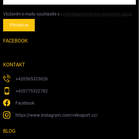
Vložením e-mailu souhlasíte s
podmínkami ochrany osobních údajů
Přihlásit se
FACEBOOK
KONTAKT
+420565323026
+420775322782
Facebook
https://www.instagram.com/velosport.cz/
BLOG