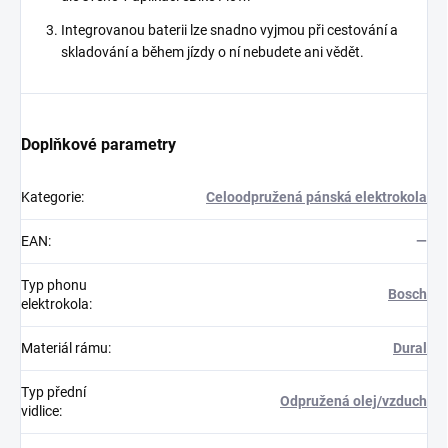
Integrovanou baterii lze snadno vyjmou při cestování a
skladování a během jízdy o ní nebudete ani vědět.
Doplňkové parametry
Kategorie
:
Celoodpružená pánská elektrokola
EAN
:
—
Typ phonu
Bosch
elektrokola
:
Materiál rámu
:
Dural
Typ přední
Odpružená olej/vzduch
vidlice
: