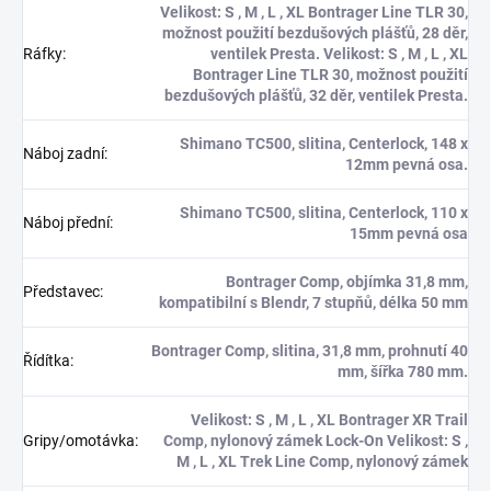
Velikost: S , M , L , XL Bontrager Line TLR 30,
možnost použití bezdušových plášťů, 28 děr,
Ráfky
:
ventilek Presta. Velikost: S , M , L , XL
Bontrager Line TLR 30, možnost použití
bezdušových plášťů, 32 děr, ventilek Presta.
Shimano TC500, slitina, Centerlock, 148 x
Náboj zadní
:
12mm pevná osa.
Shimano TC500, slitina, Centerlock, 110 x
Náboj přední
:
15mm pevná osa
Bontrager Comp, objímka 31,8 mm,
Představec
:
kompatibilní s Blendr, 7 stupňů, délka 50 mm
Bontrager Comp, slitina, 31,8 mm, prohnutí 40
Řídítka
:
mm, šířka 780 mm.
Velikost: S , M , L , XL Bontrager XR Trail
Gripy/omotávka
:
Comp, nylonový zámek Lock-On Velikost: S ,
M , L , XL Trek Line Comp, nylonový zámek