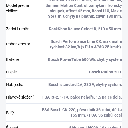
Model přední
tlumení Motion Control, zamykání, kónický
vidlice
:
sloupek, offset 42 mm, Boost110, Maxle
Stealth, úchyty na blatník, zdvih 130 mm.
Zadní tlumič
:
RockShox Deluxe Select R, 210 × 50 mm.
Bosch Performance Line CX, maximální
Pohon/motor
:
rychlost 32 km/h (v EU a APAC 25 km/h).
Baterie
:
Bosch PowerTube 600 Wh, chytrý systém
Displej
:
Bosch Purion 200.
Nabíječka
:
Bosch standard 2A, 230 V, chytrý systém.
Hlavové složení
:
FSA IS-2, 1-1/8 palce nahoře, 1,5 palce dole.
FSA Bosch CK-220, převodník 36 zubů, délka
Kliky
:
165 mm. / FSA, 36 zubů, ocel
Řazení
:
Shimano U6000, 10 rychlostí.