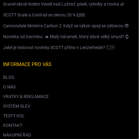
Gravel okruh kolem Veselí nad Lužnicí: písek, rybníky a rovina 🌿
SCOTT Scale a Contrail se slevou 20 % 🙌🏼
Cannondale Moterra Carbon 2: Když se výkon spojí se zábavou 😎
Novinka od Garminu. 🔥 Malý náramek, který dává velký smysl? ⌚️
Jaké je testovat novinky SCOTT přímo v Lenzerheide? 🇨🇭
INFORMACE PRO VÁS
BLOG
O NÁS
VRATKY & REKLAMACE
SYSTÉM SLEV
TESTY KOL
KONTAKT
NÁKUPNÍ ŘÁD