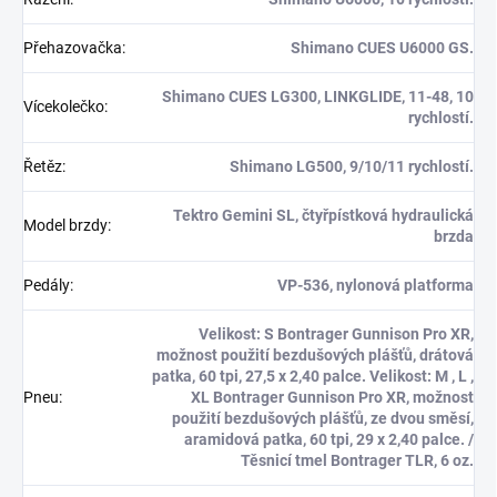
Přehazovačka
:
Shimano CUES U6000 GS.
Shimano CUES LG300, LINKGLIDE, 11-48, 10
Vícekolečko
:
rychlostí.
Řetěz
:
Shimano LG500, 9/10/11 rychlostí.
Tektro Gemini SL, čtyřpístková hydraulická
Model brzdy
:
brzda
Pedály
:
VP-536, nylonová platforma
Velikost: S Bontrager Gunnison Pro XR,
možnost použití bezdušových plášťů, drátová
patka, 60 tpi, 27,5 x 2,40 palce. Velikost: M , L ,
Pneu
:
XL Bontrager Gunnison Pro XR, možnost
použití bezdušových plášťů, ze dvou směsí,
aramidová patka, 60 tpi, 29 x 2,40 palce. /
Těsnicí tmel Bontrager TLR, 6 oz.