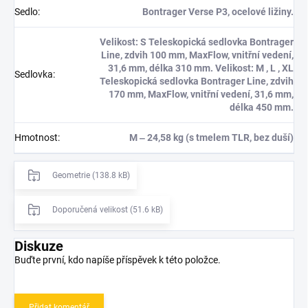
Sedlo
:
Bontrager Verse P3, ocelové ližiny.
Velikost: S Teleskopická sedlovka Bontrager
Line, zdvih 100 mm, MaxFlow, vnitřní vedení,
31,6 mm, délka 310 mm. Velikost: M , L , XL
Sedlovka
:
Teleskopická sedlovka Bontrager Line, zdvih
170 mm, MaxFlow, vnitřní vedení, 31,6 mm,
délka 450 mm.
Hmotnost
:
M ‒ 24,58 kg (s tmelem TLR, bez duší)
Geometrie (138.8 kB)
Doporučená velikost (51.6 kB)
Diskuze
Buďte první, kdo napíše příspěvek k této položce.
Přidat komentář