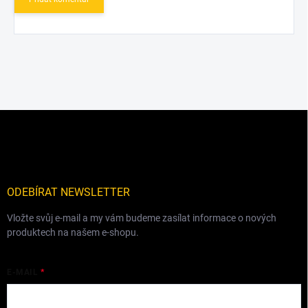
Z
á
p
a
t
í
ODEBÍRAT NEWSLETTER
Vložte svůj e-mail a my vám budeme zasílat informace o nových
produktech na našem e-shopu.
E-MAIL