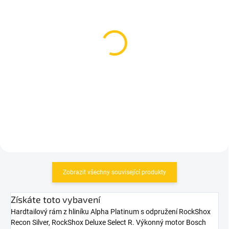
SKLADEM
SKLADEM
(3 KS)
(4 KS)
Zipp košík SL Speed
košík KLS Patriot Red
Carbon Black
225 Kč
1 649 Kč
Do košíku
Do košíku
Zobrazit všechny související produkty
Získáte toto vybavení
Hardtailový rám z hliníku Alpha Platinum s odpružení RockShox
Recon Silver, RockShox Deluxe Select R. Výkonný motor Bosch